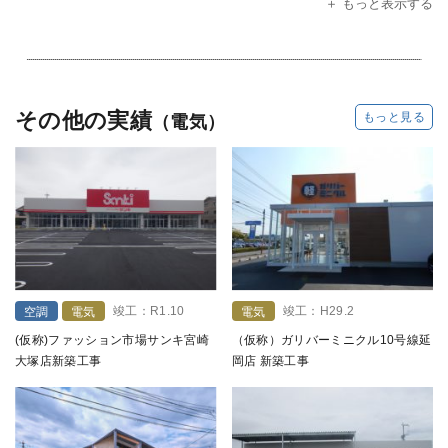
＋ もっと表示する
その他の実績
もっと見る
（電気）
竣工：R1.10
竣工：H29.2
空調
電気
電気
(仮称)ファッション市場サンキ宮崎
（仮称）ガリバーミニクル10号線延
大塚店新築工事
岡店 新築工事