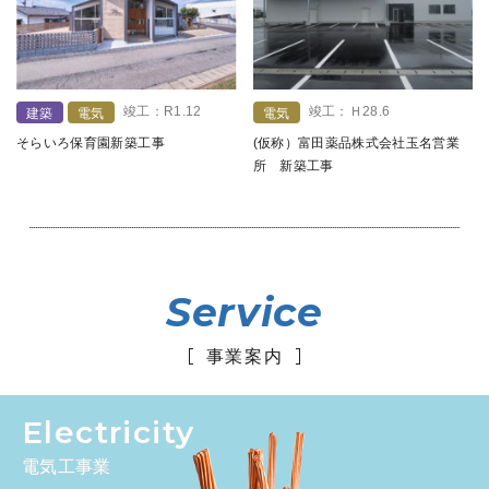
竣工：R1.12
竣工：Ｈ28.6
建築
電気
電気
そらいろ保育園新築工事
(仮称）富田薬品株式会社玉名営業
所 新築工事
Service
事業案内
Electricity
電気工事業